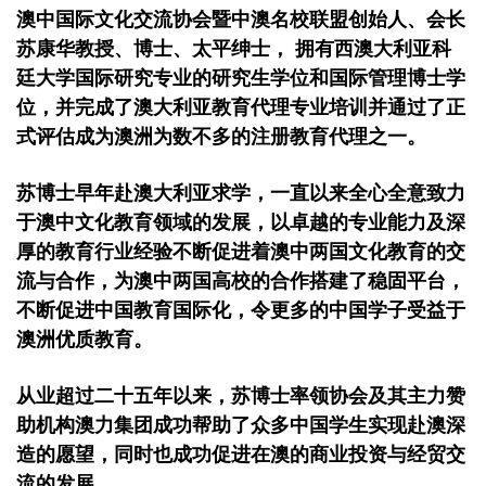
澳中国际文化交流协会暨中澳名校联盟创始人、会长
苏康华教授、博士、太平绅士， 拥有西澳大利亚科
廷大学国际研究专业的研究生学位和国际管理博士学
位，并完成了澳大利亚教育代理专业培训并通过了正
式评估成为澳洲为数不多的注册教育代理之一。
苏博士早年赴澳大利亚求学，一直以来全心全意致力
于澳中文化教育领域的发展，以卓越的专业能力及深
厚的教育行业经验不断促进着澳中两国文化教育的交
流与合作，为澳中两国高校的合作搭建了稳固平台，
不断促进中国教育国际化，令更多的中国学子受益于
澳洲优质教育。
从业超过二十五年以来，苏博士率领协会及其主力赞
助机构澳力集团成功帮助了众多中国学生实现赴澳深
造的愿望，同时也成功促进在澳的商业投资与经贸交
流的发展。